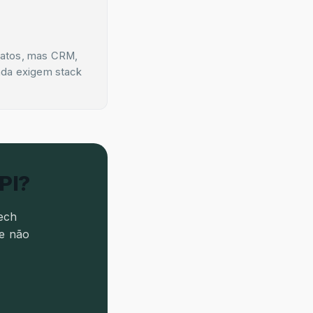
ratos, mas CRM,
nda exigem stack
PI?
ech
ue não