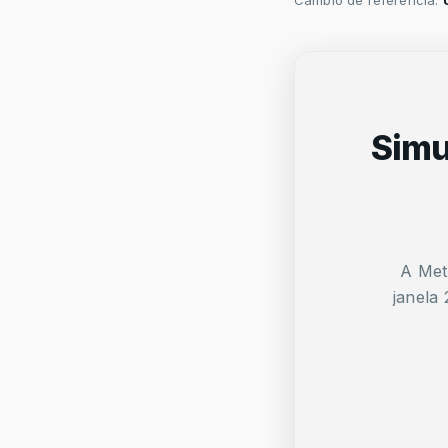
Câmbio de referência:
Simu
A Met
janela