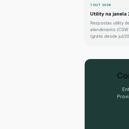
1 OUT 2026
Utility na janela
Respostas utility d
atendimento (CSW)
(grátis desde jul/2
Co
En
Provi