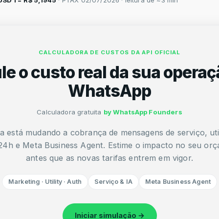
USD 1 = R$ 5,1945
· PTAX 02/07/2026 · leitura de ~3 min
CALCULADORA DE CUSTOS DA API OFICIAL
le o custo real da sua operaç
WhatsApp
Calculadora gratuita
by WhatsApp Founders
a está mudando a cobrança de mensagens de serviço, util
 24h e Meta Business Agent. Estime o impacto no seu or
antes que as novas tarifas entrem em vigor.
Marketing · Utility · Auth
Serviço & IA
Meta Business Agent
Iniciar simulação →