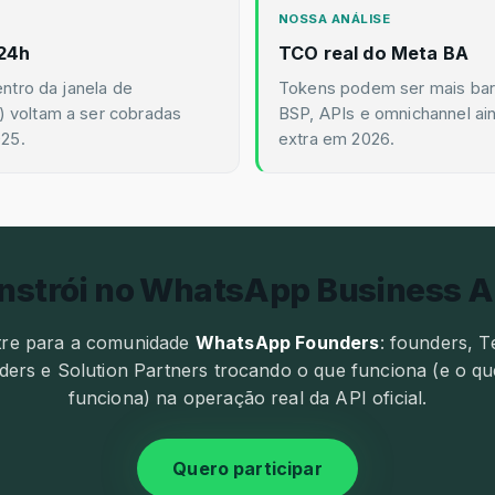
NOSSA ANÁLISE
 24h
TCO real do Meta BA
entro da janela de
Tokens podem ser mais ba
 voltam a ser cobradas
BSP, APIs e omnichannel ai
025.
extra em 2026.
nstrói no WhatsApp Business A
tre para a comunidade
WhatsApp Founders
: founders, T
ders e Solution Partners trocando o que funciona (e o q
funciona) na operação real da API oficial.
Quero participar