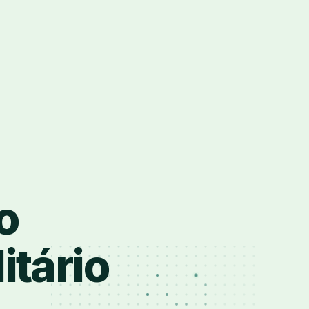
o
itário