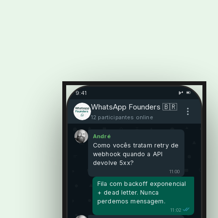
9:41
WhatsApp Founders 🇧🇷
12 participantes online
André
Como vocês tratam retry de
webhook quando a API
devolve 5xx?
11:00
Fila com backoff exponencial
+ dead letter. Nunca
perdemos mensagem.
11:02