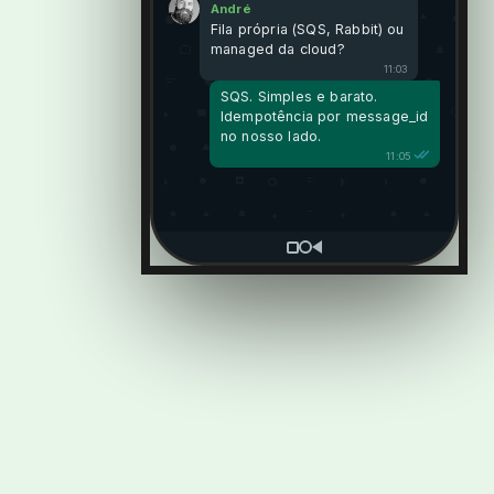
André
Fila própria (SQS, Rabbit) ou
managed da cloud?
11:03
SQS. Simples e barato.
Idempotência por message_id
no nosso lado.
11:05
André