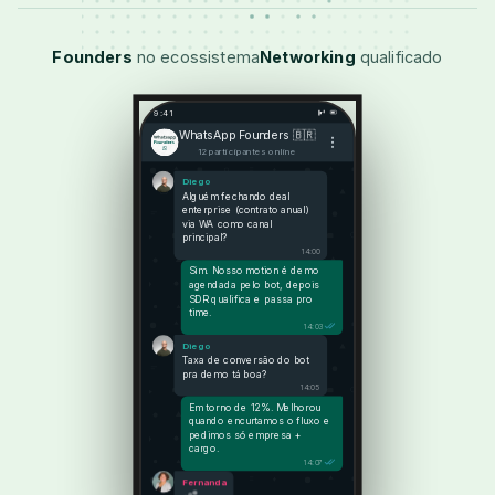
Founders
no ecossistema
Networking
qualificado
9:41
WhatsApp Founders 🇧🇷
12 participantes online
Diego
Alguém fechando deal
enterprise (contrato anual)
via WA como canal
principal?
14:00
Sim. Nosso motion é demo
agendada pelo bot, depois
SDR qualifica e passa pro
time.
14:03
Diego
Taxa de conversão do bot
pra demo tá boa?
14:05
Em torno de 12%. Melhorou
quando encurtamos o fluxo e
pedimos só empresa +
cargo.
14:07
Fernanda